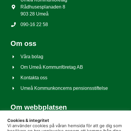
Rådhusesplanaden 8
903 28 Umeå
090-16 22 58
Om oss
Våra bolag
Om Umeå Kommunföretag AB
Kontakta oss
Umeå Kommunkoncerns pensionsstiftelse
Om webbplatsen
Tillgänglighet
Cookies & integritet
Vi använder cookies på våran hemsida för att ge dig som
Behandling av personuppgifter