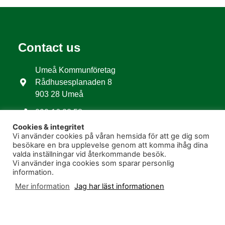
Contact us
Umeå Kommunföretag
Rådhusesplanaden 8
903 28 Umeå
090-16 22 58
Cookies & integritet
Vi använder cookies på våran hemsida för att ge dig som
About us
besökare en bra upplevelse genom att komma ihåg dina
valda inställningar vid återkommande besök.
Vi använder inga cookies som sparar personlig
Our companies
information.
About Umeå Kommunföretag AB
Mer information
Jag har läst informationen
Contact us
Umeå Kommunkoncerns pensionsstiftelse